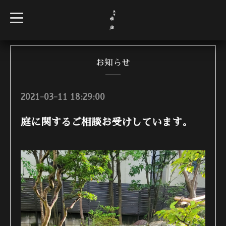
t
o
g
g
l
e
n
お知らせ
a
v
i
g
2021-03-11 18:29:00
a
t
i
庭に関するご相談お受けしています。
o
n