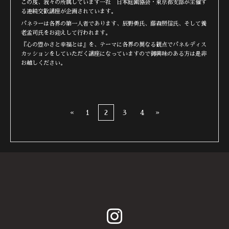
この度、我々の所属しています一社 日本庭園協会・東京都支部が主催す
る連続交歓講座が企画されています。
パネラーは各界の第一人者であります、辰野勇氏、藤森照信氏、そして養
老孟司氏をお迎えして行われます。
『心の豊かさと幸福とは』を、テーマに各界の異なる観点でパネルディス
カッションをしていただく講座になっていますので御興味のある方は是非
お越しください。
«
1
2
3
4
»