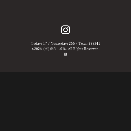
Today:
17
/ Yesterday:
266
/ Total:
288341
©2026
(有)麻布 植祐
. All Rights Reserved.