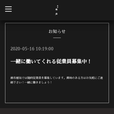
t
o
g
g
l
e
n
お知らせ
a
v
i
g
2020-05-16 10:19:00
a
t
i
一緒に働いてくれる従業員募集中！
o
n
麻布植祐では随時従業員を募集しています。興味のある方はお気軽にご連
絡下さい！一緒に働きましょう！