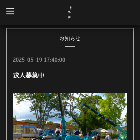
t
o
g
g
l
e
n
お知らせ
a
v
i
g
2025-05-19 17:40:00
a
t
i
求人募集中
o
n