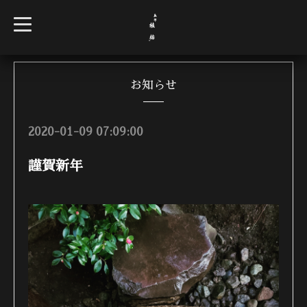
t
o
g
g
l
e
n
お知らせ
a
v
i
g
2020-01-09 07:09:00
a
t
i
謹賀新年
o
n